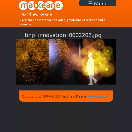
J
☰ Menu
u
m
Matthew Keane
p
Freelance post-production vidéo, graphisme et création audio-
visuelle
t
o
bnp_innovation_0002202.jpg
N
a
v
i
g
a
t
i
o
n
© copyright 1999-2026 Matthew Keane.
Me Contacter