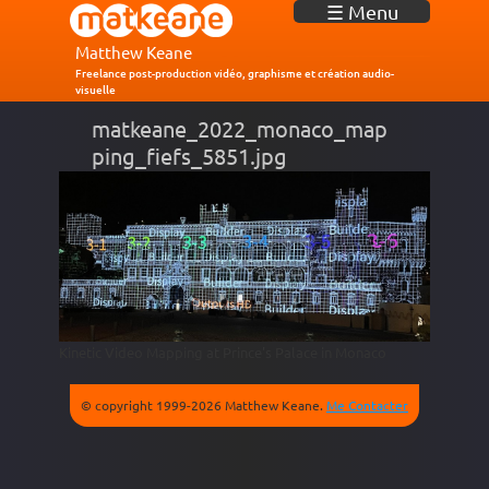
J
☰ Menu
u
m
Matthew Keane
p
Freelance post-production vidéo, graphisme et création audio-
visuelle
t
o
matkeane_2022_monaco_map
N
ping_fiefs_5851.jpg
a
v
i
g
a
t
i
o
n
Kinetic Video Mapping at Prince's Palace in Monaco
© copyright 1999-2026 Matthew Keane.
Me Contacter