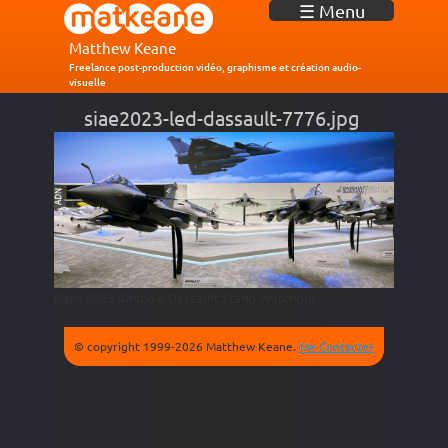
J
☰ Menu
u
m
Matthew Keane
p
Freelance post-production vidéo, graphisme et création audio-
visuelle
t
o
siae2023-led-dassault-7776.jpg
N
a
v
i
g
a
t
i
o
n
Paris 2023 Airshow Dassault Stand Watchout
© copyright 1999-2026 Matthew Keane.
Me Contacter